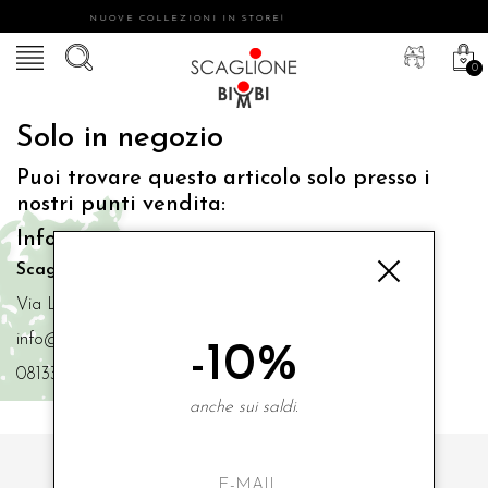
NUOVE COLLEZIONI IN STORE!
0
Solo in negozio
Puoi trovare questo articolo solo presso i
nostri punti vendita:
Info contatti
Scaglione Bimbi di Iacono Maria Angela
Via Luigi Mazzella,73 80077 Ischia
info@scaglionebimbi.com
-10%
0813331162
anche sui saldi.
ISCRIVITI ALLA NOSTRA NEWSLETTER