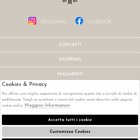
INSTAGRAM
FACEBOOK
CONTATTI
SHOPPING
PAGAMENTI
Cookies & Privacy
Per offrire una miglior esperienza di navigazione questo sito si avvale di cookie di
profilazione. Scegli se accettare o meno tali cookie come descritto nella pagina
Maggiori Informazioni
cookie policy.
CORRIERI
Accetta tutti i cookie
Customizza Cookies