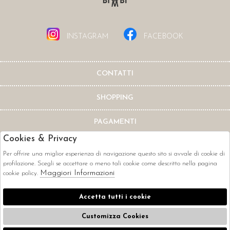
INSTAGRAM
FACEBOOK
CONTATTI
SHOPPING
PAGAMENTI
Cookies & Privacy
Per offrire una miglior esperienza di navigazione questo sito si avvale di cookie di
profilazione. Scegli se accettare o meno tali cookie come descritto nella pagina
Maggiori Informazioni
cookie policy.
CORRIERI
Accetta tutti i cookie
Customizza Cookies