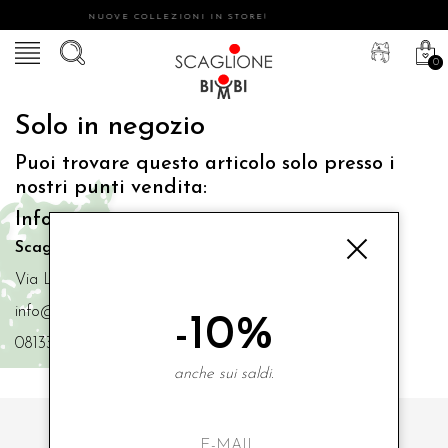
NUOVE COLLEZIONI IN STORE!
0
Solo in negozio
Puoi trovare questo articolo solo presso i
nostri punti vendita:
Info contatti
Scaglione Bimbi di Iacono Maria Angela
Via Luigi Mazzella,73 80077 Ischia
info@scaglionebimbi.com
-10%
0813331162
anche sui saldi.
ISCRIVITI ALLA NOSTRA NEWSLETTER