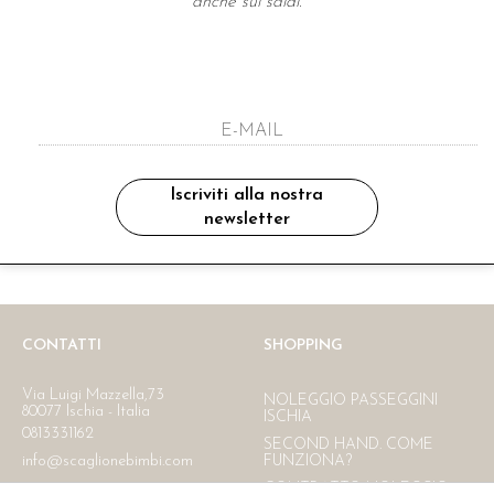
anche sui saldi.
A NEWSLETTER
ho letto ed accettato le condizioni sulla pr
Iscriviti alla nostra
newsletter
Ritiro in negozio
Consegna gratuita in Italia
oltre i 150 €
CONTATTI
SHOPPING
Via Luigi Mazzella,73
NOLEGGIO PASSEGGINI
80077 Ischia - Italia
ISCHIA
0813331162
SECOND HAND. COME
info@scaglionebimbi.com
FUNZIONA?
CONTRATTO NOLEGGIO