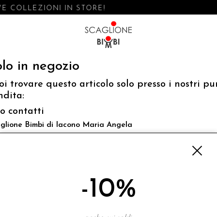
 COLLEZIONI IN STORE!
lo in negozio
oi trovare questo articolo solo presso i nostri pu
ndita:
fo contatti
glione Bimbi di Iacono Maria Angela
 Luigi Mazzella,73 80077 Ischia
o@scaglionebimbi.com
3331162
-10%