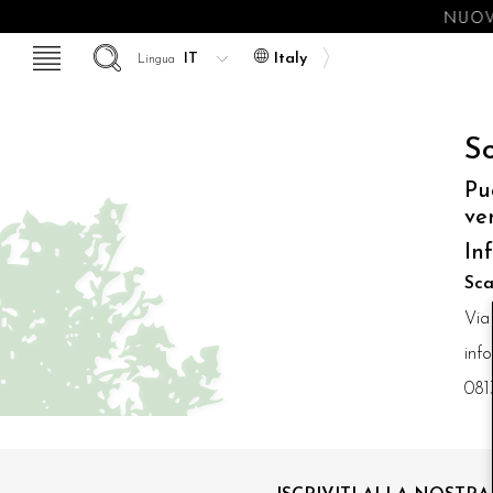
NUOVE
Italy
Lingua
So
Pu
ve
In
Sca
Via
inf
081