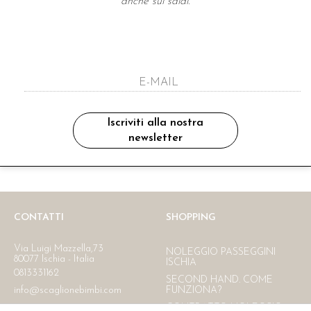
anche sui saldi.
A NEWSLETTER
ho letto ed accettato le condizioni sulla pr
Iscriviti alla nostra
newsletter
Ritiro in negozio
Consegna gratuita in Italia
oltre i 150 €
CONTATTI
SHOPPING
Via Luigi Mazzella,73
NOLEGGIO PASSEGGINI
80077 Ischia - Italia
ISCHIA
0813331162
SECOND HAND. COME
info@scaglionebimbi.com
FUNZIONA?
CONTRATTO NOLEGGIO