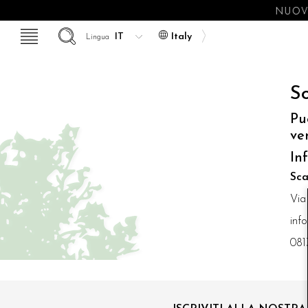
NUOVE
Italy
Lingua
So
Pu
ve
In
Sca
Via
inf
081