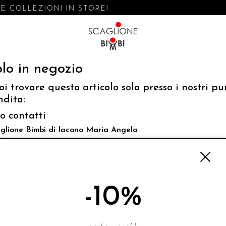
 COLLEZIONI IN STORE!
lo in negozio
oi trovare questo articolo solo presso i nostri pu
ndita:
fo contatti
glione Bimbi di Iacono Maria Angela
 Luigi Mazzella,73 80077 Ischia
o@scaglionebimbi.com
3331162
-10%