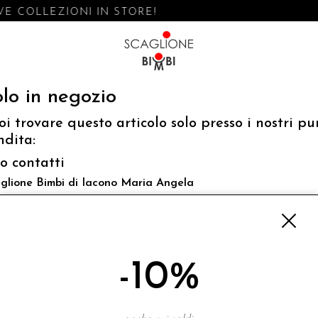
E COLLEZIONI IN STORE!
lo in negozio
oi trovare questo articolo solo presso i nostri pu
ndita:
fo contatti
glione Bimbi di Iacono Maria Angela
 Luigi Mazzella,73 80077 Ischia
o@scaglionebimbi.com
3331162
-10%