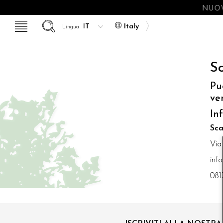
NUOV
Italy
Lingua
So
Pu
ve
In
Sca
Via
inf
081