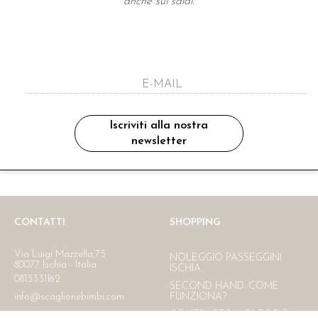
anche sui saldi.
A NEWSLETTER
ho letto ed accettato le condizioni sulla pr
Iscriviti alla nostra
newsletter
Ritiro in negozio
Consegna gratuita in Italia
oltre i 150 €
CONTATTI
SHOPPING
Via Luigi Mazzella,73
NOLEGGIO PASSEGGINI
80077 Ischia - Italia
ISCHIA
0813331162
SECOND HAND. COME
info@scaglionebimbi.com
FUNZIONA?
CONTRATTO NOLEGGIO