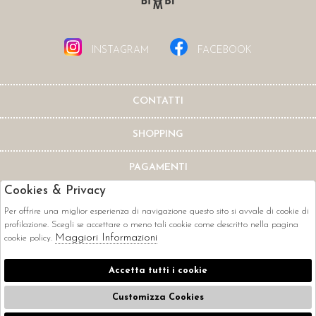
INSTAGRAM
FACEBOOK
CONTATTI
SHOPPING
PAGAMENTI
Cookies & Privacy
Per offrire una miglior esperienza di navigazione questo sito si avvale di cookie di
profilazione. Scegli se accettare o meno tali cookie come descritto nella pagina
Maggiori Informazioni
cookie policy.
CORRIERI
Accetta tutti i cookie
Customizza Cookies