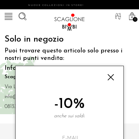
NUOVE COLLEZIONI IN STORE!
0
Solo in negozio
Puoi trovare questo articolo solo presso i
nostri punti vendita:
Info contatti
Scaglione Bimbi di Iacono Maria Angela
Via Luigi Mazzella,73 80077 Ischia
info@scaglionebimbi.com
-10%
0813331162
anche sui saldi.
ISCRIVITI ALLA NOSTRA NEWSLETTER