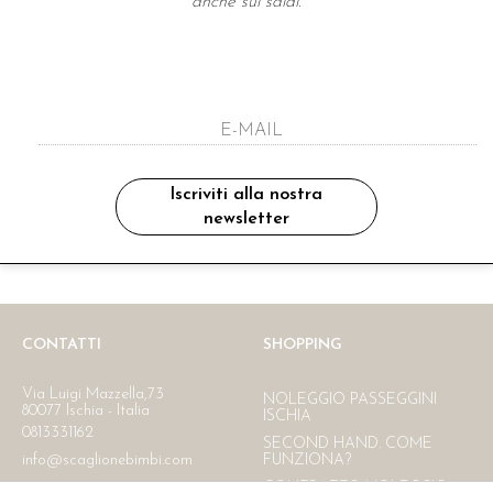
anche sui saldi.
A NEWSLETTER
ho letto ed accettato le condizioni sulla pr
Iscriviti alla nostra
newsletter
Ritiro in negozio
Consegna gratuita in Italia
oltre i 150 €
CONTATTI
SHOPPING
Via Luigi Mazzella,73
NOLEGGIO PASSEGGINI
80077 Ischia - Italia
ISCHIA
0813331162
SECOND HAND. COME
info@scaglionebimbi.com
FUNZIONA?
CONTRATTO NOLEGGIO