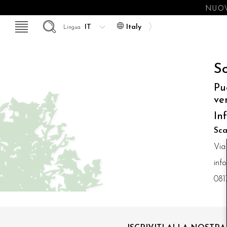
NUOV
Italy
Lingua
So
Pu
ve
In
Sca
Via
inf
081