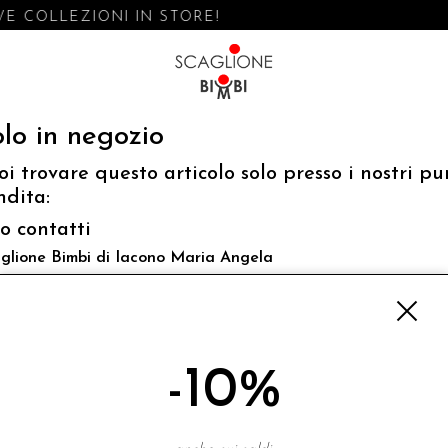
E COLLEZIONI IN STORE!
lo in negozio
oi trovare questo articolo solo presso i nostri pu
ndita:
fo contatti
glione Bimbi di Iacono Maria Angela
 Luigi Mazzella,73 80077 Ischia
o@scaglionebimbi.com
3331162
-10%