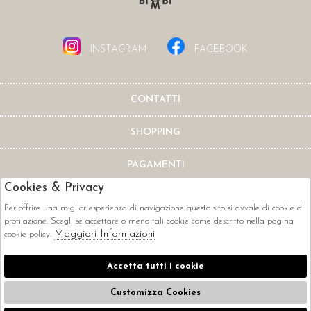
INSTAGRAM
FACEBOOK
CONTATTI
SHOPPING
PAGAMENTI
Cookies & Privacy
Per offrire una miglior esperienza di navigazione questo sito si avvale di cookie di
profilazione. Scegli se accettare o meno tali cookie come descritto nella pagina
Maggiori Informazioni
cookie policy.
CORRIERI
Accetta tutti i cookie
Customizza Cookies