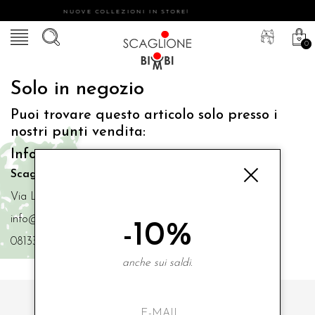
NUOVE COLLEZIONI IN STORE!
0
Solo in negozio
Puoi trovare questo articolo solo presso i
nostri punti vendita:
Info contatti
Scaglione Bimbi di Iacono Maria Angela
Via Luigi Mazzella,73 80077 Ischia
info@scaglionebimbi.com
-10%
0813331162
anche sui saldi.
ISCRIVITI ALLA NOSTRA NEWSLETTER