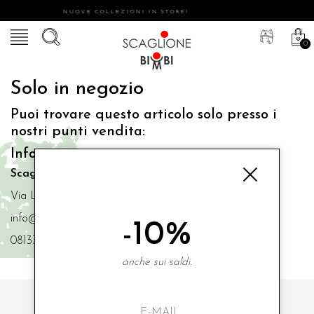
NUOVE COLLEZIONI IN STORE!
0
Solo in negozio
Puoi trovare questo articolo solo presso i
nostri punti vendita:
Info contatti
Scaglione Bimbi di Iacono Maria Angela
Via Luigi Mazzella,73 80077 Ischia
info@scaglionebimbi.com
-10%
0813331162
anche sui saldi.
ISCRIVITI ALLA NOSTRA NEWSLETTER