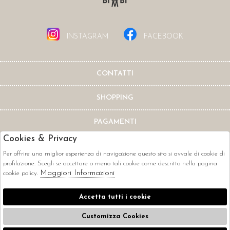
INSTAGRAM
FACEBOOK
CONTATTI
SHOPPING
PAGAMENTI
Cookies & Privacy
Per offrire una miglior esperienza di navigazione questo sito si avvale di cookie di
profilazione. Scegli se accettare o meno tali cookie come descritto nella pagina
Maggiori Informazioni
cookie policy.
CORRIERI
Accetta tutti i cookie
Customizza Cookies