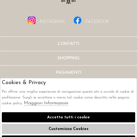
INSTAGRAM
FACEBOOK
CONTATTI
SHOPPING
PAGAMENTI
Cookies & Privacy
Per offrire una miglior esperienza di navigazione questo sito si avvale di cookie di
profilazione. Scegli se accettare o meno tali cookie come descritto nella pagina
Maggiori Informazioni
cookie policy.
CORRIERI
Accetta tutti i cookie
Customizza Cookies