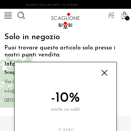
NUOVE COLLEZIONI IN STORE!
0
Solo in negozio
Puoi trovare questo articolo solo presso i
nostri punti vendita:
Info contatti
Scaglione Bimbi di Iacono Maria Angela
Via Luigi Mazzella,73 80077 Ischia
info@scaglionebimbi.com
-10%
0813331162
anche sui saldi.
ISCRIVITI ALLA NOSTRA NEWSLETTER