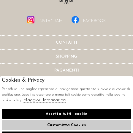
INSTAGRAM
FACEBOOK
CONTATTI
SHOPPING
PAGAMENTI
Cookies & Privacy
Per offrire una miglior esperienza di navigazione questo sito si avvale di cookie di
profilazione. Scegli se accettare o meno tali cookie come descritto nella pagina
Maggiori Informazioni
cookie policy.
CORRIERI
Accetta tutti i cookie
Customizza Cookies