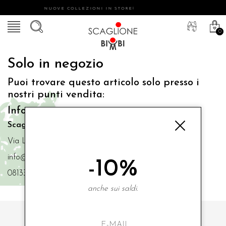
NUOVE COLLEZIONI IN STORE!
0
Solo in negozio
Puoi trovare questo articolo solo presso i
nostri punti vendita:
Info contatti
Scaglione Bimbi di Iacono Maria Angela
Via Luigi Mazzella,73 80077 Ischia
info@scaglionebimbi.com
-10%
0813331162
anche sui saldi.
ISCRIVITI ALLA NOSTRA NEWSLETTER