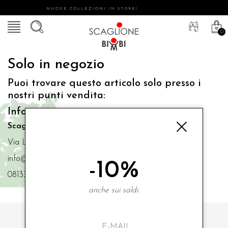
NUOVE COLLEZIONI IN STORE!
0
Solo in negozio
Puoi trovare questo articolo solo presso i
nostri punti vendita:
Info contatti
Scaglione Bimbi di Iacono Maria Angela
Via Luigi Mazzella,73 80077 Ischia
info@scaglionebimbi.com
-10%
0813331162
anche sui saldi.
ISCRIVITI ALLA NOSTRA NEWSLETTER