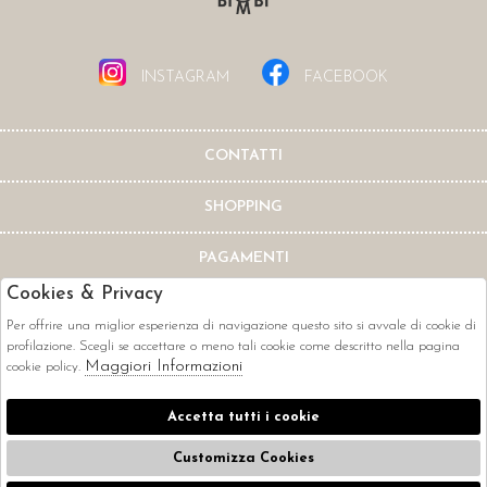
INSTAGRAM
FACEBOOK
CONTATTI
SHOPPING
PAGAMENTI
Cookies & Privacy
Per offrire una miglior esperienza di navigazione questo sito si avvale di cookie di
profilazione. Scegli se accettare o meno tali cookie come descritto nella pagina
Maggiori Informazioni
cookie policy.
CORRIERI
Accetta tutti i cookie
Customizza Cookies