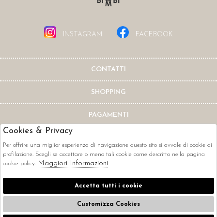
INSTAGRAM
FACEBOOK
CONTATTI
SHOPPING
PAGAMENTI
Cookies & Privacy
Per offrire una miglior esperienza di navigazione questo sito si avvale di cookie di
profilazione. Scegli se accettare o meno tali cookie come descritto nella pagina
Maggiori Informazioni
cookie policy.
CORRIERI
Accetta tutti i cookie
Customizza Cookies