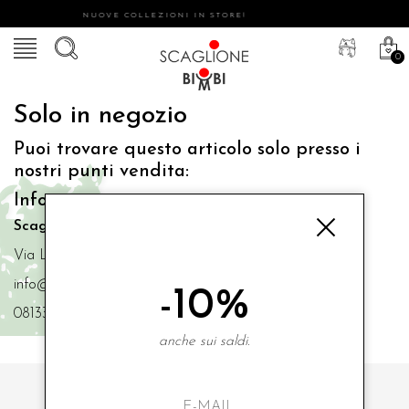
NUOVE COLLEZIONI IN STORE!
0
Solo in negozio
Puoi trovare questo articolo solo presso i
nostri punti vendita:
Info contatti
Scaglione Bimbi di Iacono Maria Angela
Via Luigi Mazzella,73 80077 Ischia
info@scaglionebimbi.com
-10%
0813331162
anche sui saldi.
ISCRIVITI ALLA NOSTRA NEWSLETTER