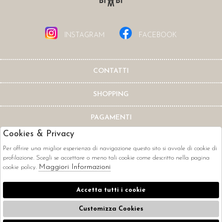
INSTAGRAM
FACEBOOK
CONTATTI
SHOPPING
PAGAMENTI
Cookies & Privacy
Per offrire una miglior esperienza di navigazione questo sito si avvale di cookie di
profilazione. Scegli se accettare o meno tali cookie come descritto nella pagina
Maggiori Informazioni
cookie policy.
CORRIERI
Accetta tutti i cookie
Customizza Cookies