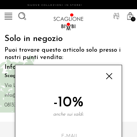
NUOVE COLLEZIONI IN STORE!
0
Solo in negozio
Puoi trovare questo articolo solo presso i
nostri punti vendita:
Info contatti
Scaglione Bimbi di Iacono Maria Angela
Via Luigi Mazzella,73 80077 Ischia
info@scaglionebimbi.com
-10%
0813331162
anche sui saldi.
ISCRIVITI ALLA NOSTRA NEWSLETTER