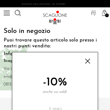
NUOVE COLLEZIONI IN STORE!
0
Solo in negozio
Puoi trovare questo articolo solo presso i
nostri punti vendita:
Info contatti
Scaglione Bimbi di Iacono Maria Angela
Via Luigi Mazzella,73 80077 Ischia
info@scaglionebimbi.com
-10%
0813331162
anche sui saldi.
ISCRIVITI ALLA NOSTRA NEWSLETTER