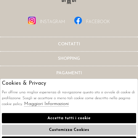
INSTAGRAM
FACEBOOK
CONTATTI
SHOPPING
PAGAMENTI
Cookies & Privacy
Per offrire una miglior esperienza di navigazione questo sito si avvale di cookie di
profilazione. Scegli se accettare o meno tali cookie come descritto nella pagina
Maggiori Informazioni
cookie policy.
CORRIERI
Accetta tutti i cookie
Customizza Cookies