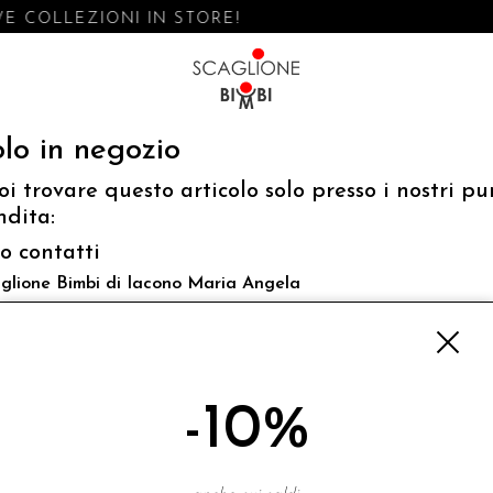
E COLLEZIONI IN STORE!
lo in negozio
oi trovare questo articolo solo presso i nostri pu
ndita:
fo contatti
glione Bimbi di Iacono Maria Angela
 Luigi Mazzella,73 80077 Ischia
o@scaglionebimbi.com
3331162
-10%