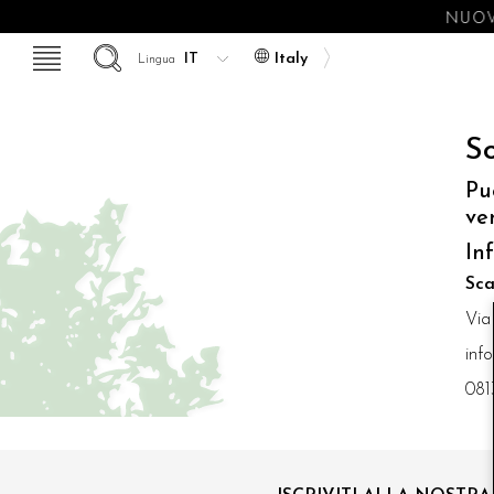
NUOV
Italy
Lingua
So
Pu
ve
In
Sca
Via
inf
081