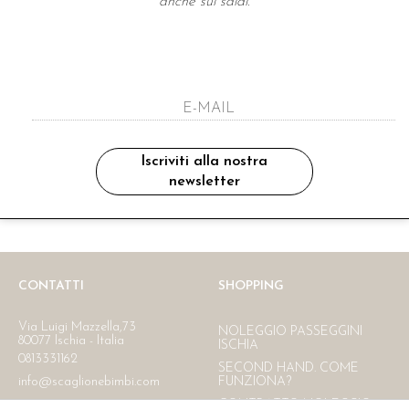
anche sui saldi.
A NEWSLETTER
ho letto ed accettato le condizioni sulla pr
Iscriviti alla nostra
newsletter
Ritiro in negozio
Consegna gratuita in Italia
oltre i 150 €
CONTATTI
SHOPPING
Via Luigi Mazzella,73
NOLEGGIO PASSEGGINI
80077 Ischia - Italia
ISCHIA
0813331162
SECOND HAND. COME
info@scaglionebimbi.com
FUNZIONA?
CONTRATTO NOLEGGIO