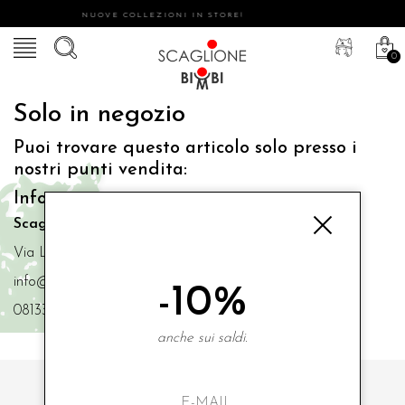
NUOVE COLLEZIONI IN STORE!
0
Solo in negozio
Puoi trovare questo articolo solo presso i
nostri punti vendita:
Info contatti
Scaglione Bimbi di Iacono Maria Angela
Via Luigi Mazzella,73 80077 Ischia
info@scaglionebimbi.com
-10%
0813331162
anche sui saldi.
ISCRIVITI ALLA NOSTRA NEWSLETTER