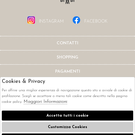
INSTAGRAM
FACEBOOK
CONTATTI
SHOPPING
PAGAMENTI
Cookies & Privacy
Per offrire una miglior esperienza di navigazione questo sito si avvale di cookie di
profilazione. Scegli se accettare o meno tali cookie come descritto nella pagina
Maggiori Informazioni
cookie policy.
CORRIERI
Accetta tutti i cookie
Customizza Cookies