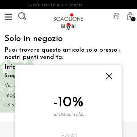
NUOVE COLLEZIONI IN STORE!
0
Solo in negozio
Puoi trovare questo articolo solo presso i
nostri punti vendita:
Info contatti
Scaglione Bimbi di Iacono Maria Angela
Via Luigi Mazzella,73 80077 Ischia
info@scaglionebimbi.com
-10%
0813331162
anche sui saldi.
ISCRIVITI ALLA NOSTRA NEWSLETTER