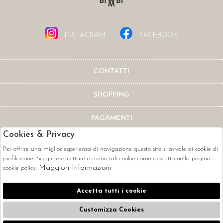
INSTAGRAM
FACEBOOK
CONTATTI
SHOPPING
PAGAMENTI
Cookies & Privacy
Per offrire una miglior esperienza di navigazione questo sito si avvale di cookie di
profilazione. Scegli se accettare o meno tali cookie come descritto nella pagina
Maggiori Informazioni
cookie policy.
CORRIERI
Accetta tutti i cookie
Customizza Cookies