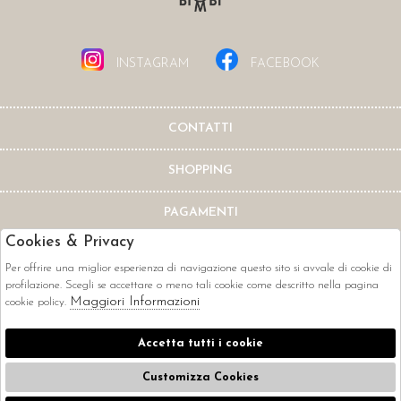
INSTAGRAM
FACEBOOK
CONTATTI
SHOPPING
PAGAMENTI
Cookies & Privacy
Per offrire una miglior esperienza di navigazione questo sito si avvale di cookie di
profilazione. Scegli se accettare o meno tali cookie come descritto nella pagina
Maggiori Informazioni
cookie policy.
CORRIERI
Accetta tutti i cookie
Customizza Cookies