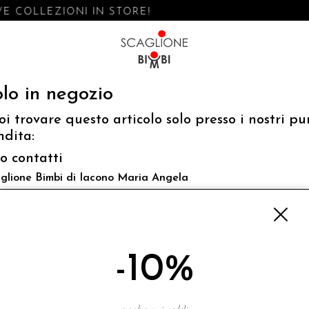
E COLLEZIONI IN STORE!
lo in negozio
oi trovare questo articolo solo presso i nostri pu
ndita:
fo contatti
glione Bimbi di Iacono Maria Angela
 Luigi Mazzella,73 80077 Ischia
o@scaglionebimbi.com
3331162
-10%