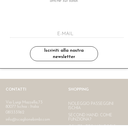
anche sui saldi.
A NEWSLETTER
ho letto ed accettato le condizioni sulla pr
Iscriviti alla nostra
newsletter
Ritiro in negozio
Consegna gratuita in Italia
oltre i 150 €
CONTATTI
SHOPPING
Via Luigi Mazzella,73
NOLEGGIO PASSEGGINI
80077 Ischia - Italia
ISCHIA
0813331162
SECOND HAND. COME
info@scaglionebimbi.com
FUNZIONA?
CONTRATTO NOLEGGIO