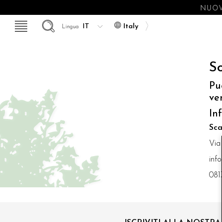
NUOV
Italy
Lingua
So
Pu
ve
In
Sca
Via
inf
081