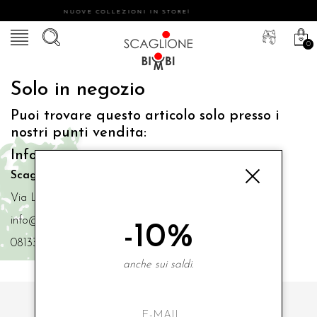
NUOVE COLLEZIONI IN STORE!
0
Solo in negozio
Puoi trovare questo articolo solo presso i
nostri punti vendita:
Info contatti
Scaglione Bimbi di Iacono Maria Angela
Via Luigi Mazzella,73 80077 Ischia
info@scaglionebimbi.com
-10%
0813331162
anche sui saldi.
ISCRIVITI ALLA NOSTRA NEWSLETTER