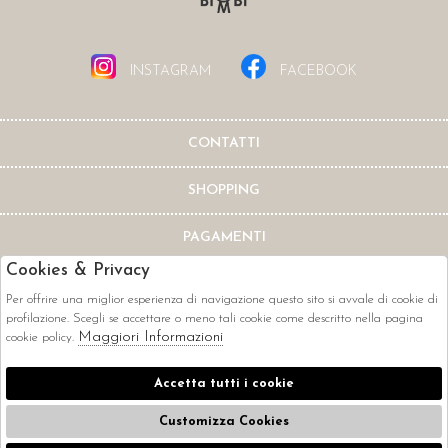
INSTAGRAM
FACEBOOK
CONTATTI
SHOPPING
PAGAMENTI
Cookies & Privacy
Per offrire una miglior esperienza di navigazione questo sito si avvale di cookie di
profilazione. Scegli se accettare o meno tali cookie come descritto nella pagina
Maggiori Informazioni
cookie policy.
CORRIERI
Accetta tutti i cookie
Customizza Cookies