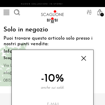
NUOVE COLLEZIONI IN STORE!
0
Solo in negozio
Puoi trovare questo articolo solo presso i
nostri punti vendita:
Info contatti
Scaglione Bimbi di Iacono Maria Angela
Via Luigi Mazzella,73 80077 Ischia
info@scaglionebimbi.com
-10%
0813331162
anche sui saldi.
ISCRIVITI ALLA NOSTRA NEWSLETTER