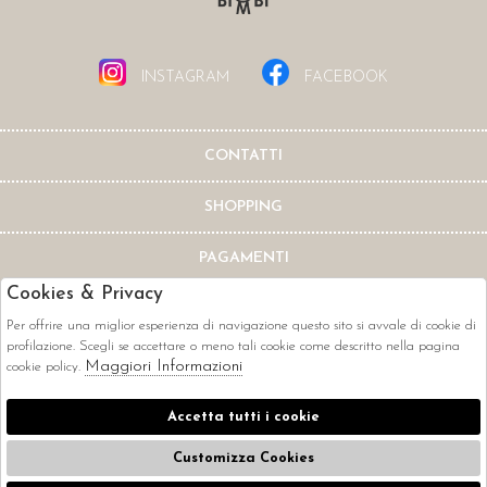
INSTAGRAM
FACEBOOK
CONTATTI
SHOPPING
PAGAMENTI
Cookies & Privacy
Per offrire una miglior esperienza di navigazione questo sito si avvale di cookie di
profilazione. Scegli se accettare o meno tali cookie come descritto nella pagina
Maggiori Informazioni
cookie policy.
CORRIERI
Accetta tutti i cookie
Customizza Cookies