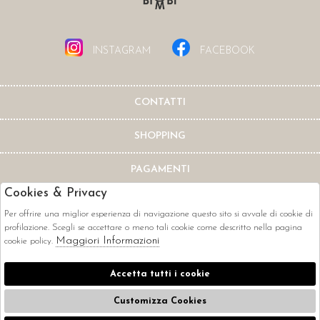
INSTAGRAM
FACEBOOK
CONTATTI
SHOPPING
PAGAMENTI
Cookies & Privacy
Per offrire una miglior esperienza di navigazione questo sito si avvale di cookie di
profilazione. Scegli se accettare o meno tali cookie come descritto nella pagina
Maggiori Informazioni
cookie policy.
CORRIERI
Accetta tutti i cookie
Customizza Cookies