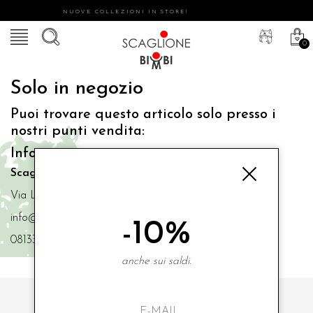
NUOVE COLLEZIONI IN STORE!
0
Solo in negozio
Puoi trovare questo articolo solo presso i
nostri punti vendita:
Info contatti
Scaglione Bimbi di Iacono Maria Angela
Via Luigi Mazzella,73 80077 Ischia
info@scaglionebimbi.com
-10%
0813331162
anche sui saldi.
ISCRIVITI ALLA NOSTRA NEWSLETTER