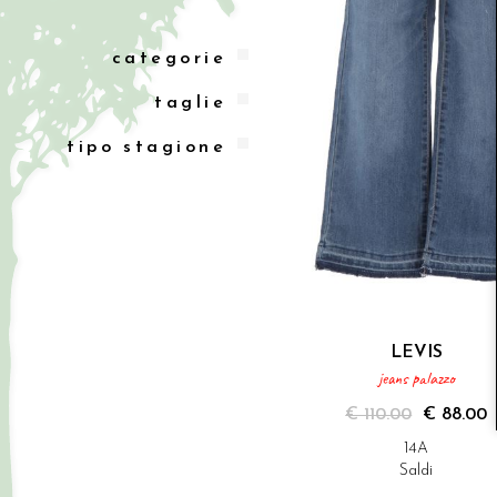
categorie
taglie
tipo stagione
LEVIS
jeans palazzo
€ 110.00
€ 88.00
14A
Saldi