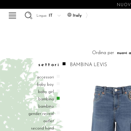
NUOVE
Italy
Lingua
Ordina per
settori
BAMBINA
LEVIS
accessori
baby boy
baby girl
bambina
bambino
gender reveal
outlet
second hand