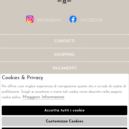
INSTAGRAM
FACEBOOK
CONTATTI
SHOPPING
PAGAMENTI
Cookies & Privacy
Per offrire una miglior esperienza di navigazione questo sito si avvale di cookie di
profilazione. Scegli se accettare o meno tali cookie come descritto nella pagina
Maggiori Informazioni
cookie policy.
CORRIERI
Accetta tutti i cookie
Customizza Cookies