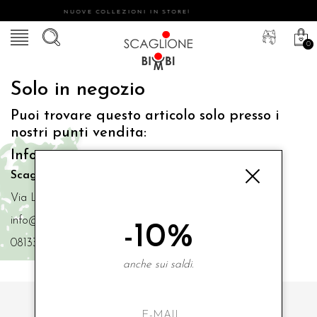
NUOVE COLLEZIONI IN STORE!
0
Solo in negozio
Puoi trovare questo articolo solo presso i
nostri punti vendita:
Info contatti
Scaglione Bimbi di Iacono Maria Angela
Via Luigi Mazzella,73 80077 Ischia
info@scaglionebimbi.com
-10%
0813331162
anche sui saldi.
ISCRIVITI ALLA NOSTRA NEWSLETTER