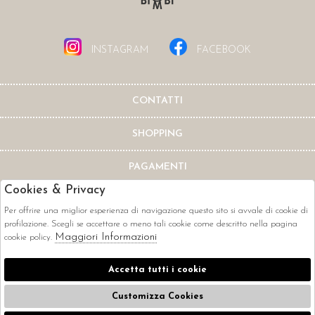
INSTAGRAM
FACEBOOK
CONTATTI
SHOPPING
PAGAMENTI
Cookies & Privacy
Per offrire una miglior esperienza di navigazione questo sito si avvale di cookie di
profilazione. Scegli se accettare o meno tali cookie come descritto nella pagina
Maggiori Informazioni
cookie policy.
CORRIERI
Accetta tutti i cookie
Customizza Cookies