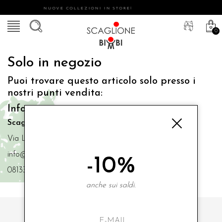
NUOVE COLLEZIONI IN STORE!
0
Solo in negozio
Puoi trovare questo articolo solo presso i
nostri punti vendita:
Info contatti
Scaglione Bimbi di Iacono Maria Angela
Via Luigi Mazzella,73 80077 Ischia
info@scaglionebimbi.com
-10%
0813331162
anche sui saldi.
ISCRIVITI ALLA NOSTRA NEWSLETTER