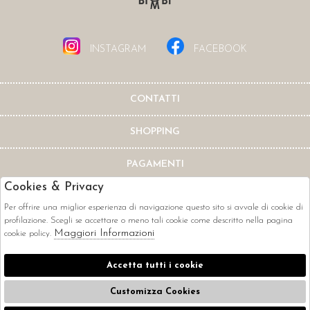
INSTAGRAM
FACEBOOK
CONTATTI
SHOPPING
PAGAMENTI
Cookies & Privacy
Per offrire una miglior esperienza di navigazione questo sito si avvale di cookie di
profilazione. Scegli se accettare o meno tali cookie come descritto nella pagina
Maggiori Informazioni
cookie policy.
CORRIERI
Accetta tutti i cookie
Customizza Cookies