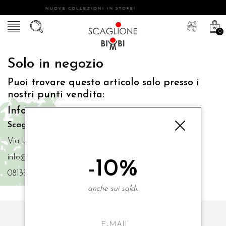
NUOVE COLLEZIONI IN STORE!
0
Solo in negozio
Puoi trovare questo articolo solo presso i
nostri punti vendita:
Info contatti
Scaglione Bimbi di Iacono Maria Angela
Via Luigi Mazzella,73 80077 Ischia
info@scaglionebimbi.com
-10%
0813331162
anche sui saldi.
ISCRIVITI ALLA NOSTRA NEWSLETTER