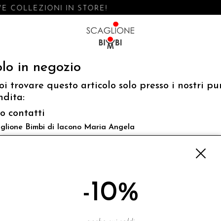
E COLLEZIONI IN STORE!
lo in negozio
oi trovare questo articolo solo presso i nostri pu
ndita:
fo contatti
glione Bimbi di Iacono Maria Angela
 Luigi Mazzella,73 80077 Ischia
o@scaglionebimbi.com
3331162
-10%