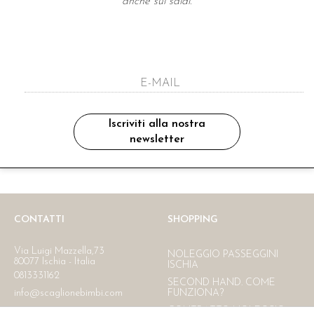
anche sui saldi.
A NEWSLETTER
ho letto ed accettato le condizioni sulla pr
Iscriviti alla nostra
newsletter
Ritiro in negozio
Consegna gratuita in Italia
oltre i 150 €
CONTATTI
SHOPPING
Via Luigi Mazzella,73
NOLEGGIO PASSEGGINI
80077 Ischia - Italia
ISCHIA
0813331162
SECOND HAND. COME
info@scaglionebimbi.com
FUNZIONA?
CONTRATTO NOLEGGIO