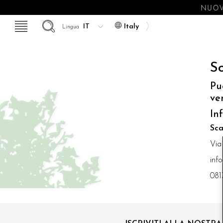
NUOV
Italy
Lingua
So
Pu
ve
In
Sca
Via
inf
081