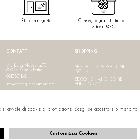
Ritiro in negozio
Consegna gratuita in Italia
oltre i 150 €
CONTATTI
SHOPPING
Via Luigi Mazzella,73
NOLEGGIO PASSEGGINI
80077 Ischia - Italia
ISCHIA
0813331162
SECOND HAND. COME
info@scaglionebimbi.com
FUNZIONA?
CONTRATTO NOLEGGIO
RESI
CONTATTI
o si avvale di cookie di profilazione. Scegli se accettare o meno ta
PAGAMENTI
SPEDIZIONE
L'AZIENDA
Customizza Cookies