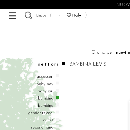
NUOVE
Italy
Lingua
Ordina per
settori
BAMBINA
LEVIS
accessori
baby boy
baby girl
bambina
bambino
gender reveal
outlet
second hand