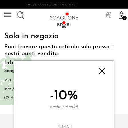
NUOVE COLLEZIONI IN STORE!
0
Solo in negozio
Puoi trovare questo articolo solo presso i
nostri punti vendita:
Info contatti
Scaglione Bimbi di Iacono Maria Angela
Via Luigi Mazzella,73 80077 Ischia
info@scaglionebimbi.com
-10%
0813331162
anche sui saldi.
ISCRIVITI ALLA NOSTRA NEWSLETTER