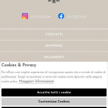
INSTAGRAM
FACEBOOK
CONTATTI
SHOPPING
PAGAMENTI
Cookies & Privacy
Per offrire una miglior esperienza di navigazione questo sito si avvale di cookie di
profilazione. Scegli se accettare o meno tali cookie come descritto nella pagina
Maggiori Informazioni
cookie policy.
CORRIERI
Accetta tutti i cookie
Customizza Cookies