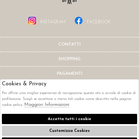
INSTAGRAM
FACEBOOK
CONTATTI
SHOPPING
PAGAMENTI
Cookies & Privacy
Per offrire una miglior esperienza di navigazione questo sito si avvale di cookie di
profilazione. Scegli se accettare o meno tali cookie come descritto nella pagina
Maggiori Informazioni
cookie policy.
CORRIERI
Accetta tutti i cookie
Customizza Cookies