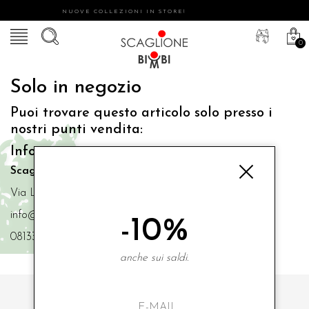
NUOVE COLLEZIONI IN STORE!
0
Solo in negozio
Puoi trovare questo articolo solo presso i
nostri punti vendita:
Info contatti
Scaglione Bimbi di Iacono Maria Angela
Via Luigi Mazzella,73 80077 Ischia
info@scaglionebimbi.com
-10%
0813331162
anche sui saldi.
ISCRIVITI ALLA NOSTRA NEWSLETTER