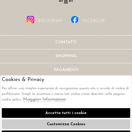
INSTAGRAM
FACEBOOK
CONTATTI
SHOPPING
PAGAMENTI
Cookies & Privacy
Per offrire una miglior esperienza di navigazione questo sito si avvale di cookie di
profilazione. Scegli se accettare o meno tali cookie come descritto nella pagina
Maggiori Informazioni
cookie policy.
CORRIERI
Accetta tutti i cookie
Customizza Cookies