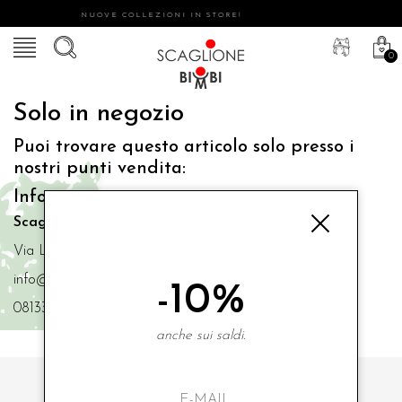
NUOVE COLLEZIONI IN STORE!
0
Solo in negozio
Puoi trovare questo articolo solo presso i
nostri punti vendita:
Info contatti
Scaglione Bimbi di Iacono Maria Angela
Via Luigi Mazzella,73 80077 Ischia
info@scaglionebimbi.com
-10%
0813331162
anche sui saldi.
ISCRIVITI ALLA NOSTRA NEWSLETTER