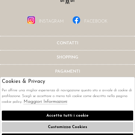
INSTAGRAM
FACEBOOK
CONTATTI
SHOPPING
PAGAMENTI
Cookies & Privacy
Per offrire una miglior esperienza di navigazione questo sito si avvale di cookie di
profilazione. Scegli se accettare o meno tali cookie come descritto nella pagina
Maggiori Informazioni
cookie policy.
CORRIERI
Accetta tutti i cookie
Customizza Cookies