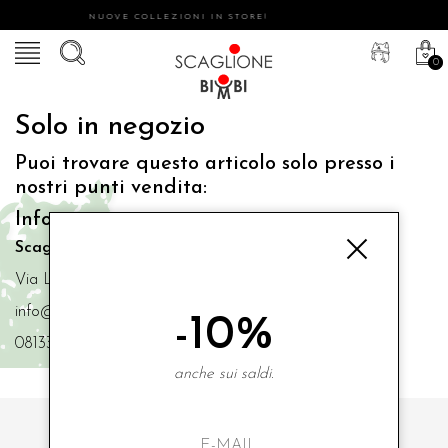
NUOVE COLLEZIONI IN STORE!
0
Solo in negozio
Puoi trovare questo articolo solo presso i
nostri punti vendita:
Info contatti
Scaglione Bimbi di Iacono Maria Angela
Via Luigi Mazzella,73 80077 Ischia
info@scaglionebimbi.com
-10%
0813331162
anche sui saldi.
ISCRIVITI ALLA NOSTRA NEWSLETTER