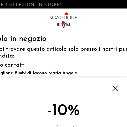
 COLLEZIONI IN STORE!
lo in negozio
oi trovare questo articolo solo presso i nostri pu
ndita:
fo contatti
glione Bimbi di Iacono Maria Angela
 Luigi Mazzella,73 80077 Ischia
o@scaglionebimbi.com
3331162
-10%