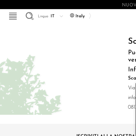
NUOVE
Italy
Lingua
So
Pu
ve
In
Sca
Via
inf
081