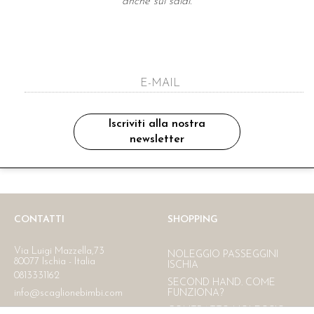
anche sui saldi.
A NEWSLETTER
ho letto ed accettato le condizioni sulla pr
Iscriviti alla nostra
newsletter
Ritiro in negozio
Consegna gratuita in Italia
oltre i 150 €
CONTATTI
SHOPPING
Via Luigi Mazzella,73
NOLEGGIO PASSEGGINI
80077 Ischia - Italia
ISCHIA
0813331162
SECOND HAND. COME
info@scaglionebimbi.com
FUNZIONA?
CONTRATTO NOLEGGIO