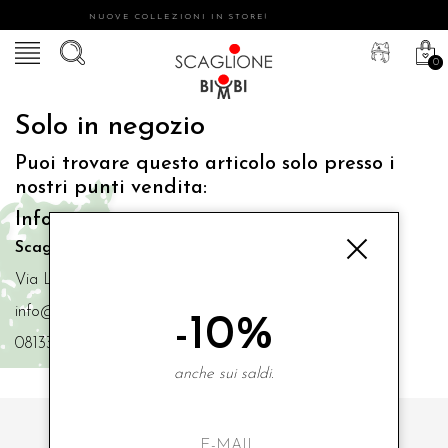
NUOVE COLLEZIONI IN STORE!
0
Solo in negozio
Puoi trovare questo articolo solo presso i
nostri punti vendita:
Info contatti
Scaglione Bimbi di Iacono Maria Angela
Via Luigi Mazzella,73 80077 Ischia
info@scaglionebimbi.com
-10%
0813331162
anche sui saldi.
ISCRIVITI ALLA NOSTRA NEWSLETTER