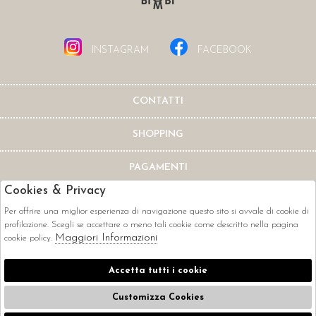
INSTAGRAM
FACEBOOK
CONTATTI
SHOPPING
PAGAMENTI
Cookies & Privacy
Per offrire una miglior esperienza di navigazione questo sito si avvale di cookie di
profilazione. Scegli se accettare o meno tali cookie come descritto nella pagina
Maggiori Informazioni
cookie policy.
CORRIERI
Accetta tutti i cookie
Customizza Cookies