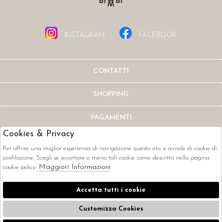
INSTAGRAM
FACEBOOK
CONTATTI
SHOPPING
PAGAMENTI
Cookies & Privacy
Per offrire una miglior esperienza di navigazione questo sito si avvale di cookie di
profilazione. Scegli se accettare o meno tali cookie come descritto nella pagina
Maggiori Informazioni
cookie policy.
CORRIERI
Accetta tutti i cookie
Customizza Cookies