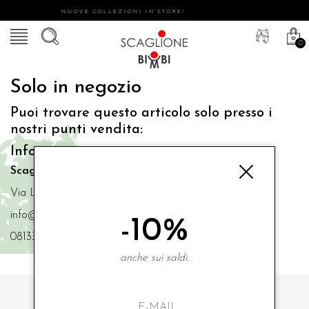
NUOVE COLLEZIONI IN STORE!
0
Solo in negozio
Puoi trovare questo articolo solo presso i
nostri punti vendita:
Info contatti
Scaglione Bimbi di Iacono Maria Angela
Via Luigi Mazzella,73 80077 Ischia
info@scaglionebimbi.com
-10%
0813331162
anche sui saldi.
ISCRIVITI ALLA NOSTRA NEWSLETTER