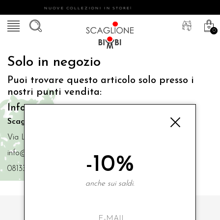
NUOVE COLLEZIONI IN STORE!
0
Solo in negozio
Puoi trovare questo articolo solo presso i
nostri punti vendita:
Info contatti
Scaglione Bimbi di Iacono Maria Angela
Via Luigi Mazzella,73 80077 Ischia
info@scaglionebimbi.com
-10%
0813331162
anche sui saldi.
ISCRIVITI ALLA NOSTRA NEWSLETTER