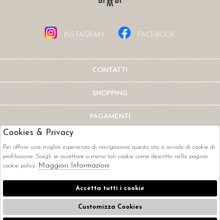
INSTAGRAM
FACEBOOK
CONTATTI
SHOPPING
PAGAMENTI
Cookies & Privacy
Per offrire una miglior esperienza di navigazione questo sito si avvale di cookie di
profilazione. Scegli se accettare o meno tali cookie come descritto nella pagina
Maggiori Informazioni
cookie policy.
CORRIERI
Accetta tutti i cookie
Customizza Cookies