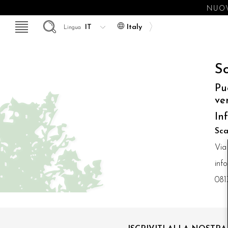
NUOV
Italy
Lingua
So
Pu
ve
In
Sca
Via
inf
081