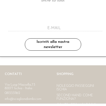
anche sui saldi.
A NEWSLETTER
ho letto ed accettato le condizioni sulla pr
Iscriviti alla nostra
newsletter
Ritiro in negozio
Consegna gratuita in Italia
oltre i 150 €
CONTATTI
SHOPPING
Via Luigi Mazzella,73
NOLEGGIO PASSEGGINI
80077 Ischia - Italia
ISCHIA
0813331162
SECOND HAND. COME
info@scaglionebimbi.com
FUNZIONA?
CONTRATTO NOLEGGIO