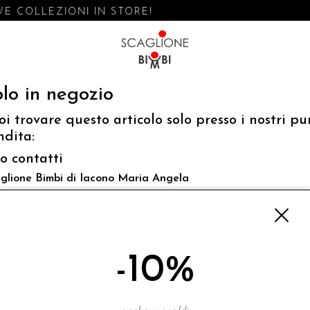
E COLLEZIONI IN STORE!
lo in negozio
oi trovare questo articolo solo presso i nostri pu
ndita:
fo contatti
glione Bimbi di Iacono Maria Angela
 Luigi Mazzella,73 80077 Ischia
o@scaglionebimbi.com
3331162
-10%