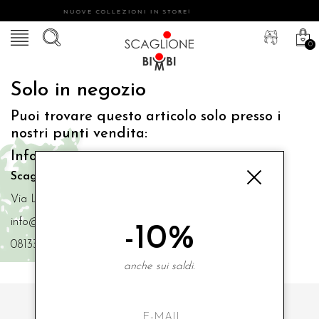
NUOVE COLLEZIONI IN STORE!
0
Solo in negozio
Puoi trovare questo articolo solo presso i
nostri punti vendita:
Info contatti
Scaglione Bimbi di Iacono Maria Angela
Via Luigi Mazzella,73 80077 Ischia
info@scaglionebimbi.com
-10%
0813331162
anche sui saldi.
ISCRIVITI ALLA NOSTRA NEWSLETTER