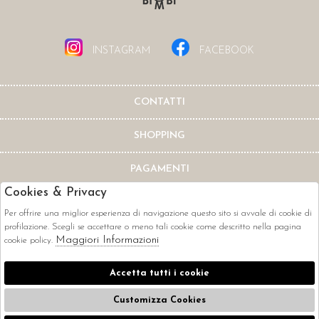
INSTAGRAM
FACEBOOK
CONTATTI
SHOPPING
PAGAMENTI
Cookies & Privacy
Per offrire una miglior esperienza di navigazione questo sito si avvale di cookie di
profilazione. Scegli se accettare o meno tali cookie come descritto nella pagina
Maggiori Informazioni
cookie policy.
CORRIERI
Accetta tutti i cookie
Customizza Cookies