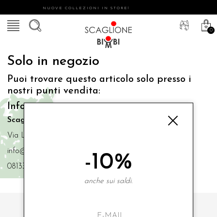
NUOVE COLLEZIONI IN STORE!
0
Solo in negozio
Puoi trovare questo articolo solo presso i
nostri punti vendita:
Info contatti
Scaglione Bimbi di Iacono Maria Angela
Via Luigi Mazzella,73 80077 Ischia
info@scaglionebimbi.com
-10%
0813331162
anche sui saldi.
ISCRIVITI ALLA NOSTRA NEWSLETTER