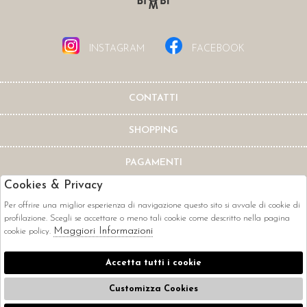
INSTAGRAM
FACEBOOK
CONTATTI
SHOPPING
PAGAMENTI
Cookies & Privacy
Per offrire una miglior esperienza di navigazione questo sito si avvale di cookie di
profilazione. Scegli se accettare o meno tali cookie come descritto nella pagina
Maggiori Informazioni
cookie policy.
CORRIERI
Accetta tutti i cookie
Customizza Cookies