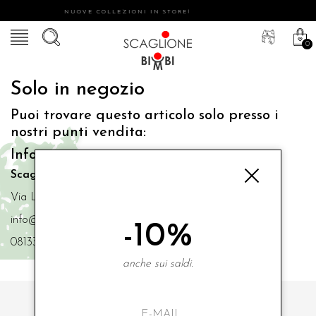
NUOVE COLLEZIONI IN STORE!
0
Solo in negozio
Puoi trovare questo articolo solo presso i
nostri punti vendita:
Info contatti
Scaglione Bimbi di Iacono Maria Angela
Via Luigi Mazzella,73 80077 Ischia
info@scaglionebimbi.com
-10%
0813331162
anche sui saldi.
ISCRIVITI ALLA NOSTRA NEWSLETTER