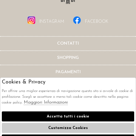
INSTAGRAM
FACEBOOK
CONTATTI
SHOPPING
PAGAMENTI
Cookies & Privacy
Per offrire una miglior esperienza di navigazione questo sito si avvale di cookie di
profilazione. Scegli se accettare o meno tali cookie come descritto nella pagina
Maggiori Informazioni
cookie policy.
CORRIERI
Accetta tutti i cookie
Customizza Cookies