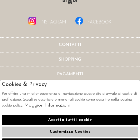
INSTAGRAM
FACEBOOK
CONTATTI
SHOPPING
PAGAMENTI
Cookies & Privacy
Per offrire una miglior esperienza di navigazione questo sito si avvale di cookie di
profilazione. Scegli se accettare o meno tali cookie come descritto nella pagina
Maggiori Informazioni
cookie policy.
CORRIERI
Accetta tutti i cookie
Customizza Cookies