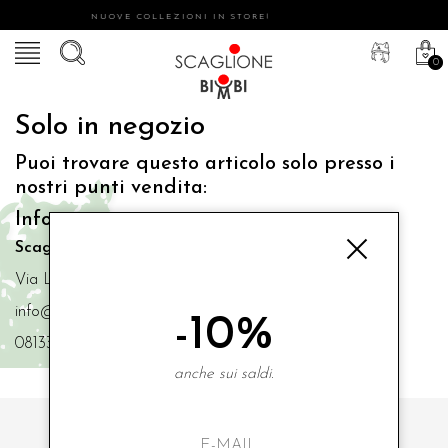
NUOVE COLLEZIONI IN STORE!
0
Solo in negozio
Puoi trovare questo articolo solo presso i
nostri punti vendita:
Info contatti
Scaglione Bimbi di Iacono Maria Angela
Via Luigi Mazzella,73 80077 Ischia
info@scaglionebimbi.com
-10%
0813331162
anche sui saldi.
ISCRIVITI ALLA NOSTRA NEWSLETTER