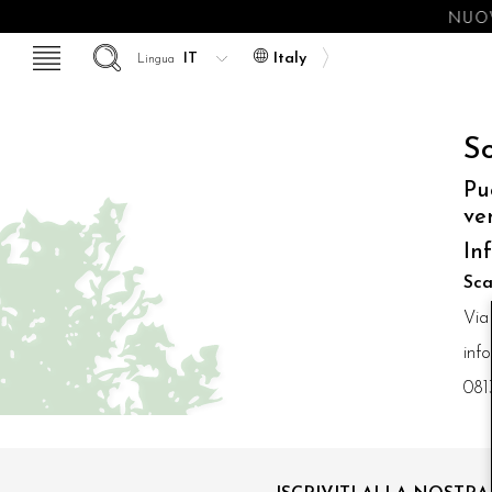
NUOV
Italy
Lingua
So
Pu
ve
In
Sca
Via
inf
081