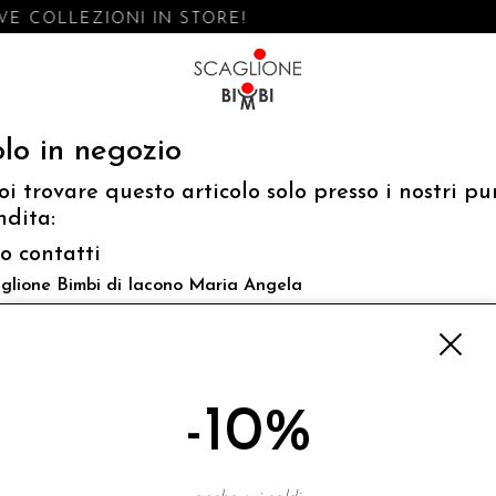
E COLLEZIONI IN STORE!
lo in negozio
oi trovare questo articolo solo presso i nostri pu
ndita:
fo contatti
glione Bimbi di Iacono Maria Angela
 Luigi Mazzella,73 80077 Ischia
o@scaglionebimbi.com
3331162
-10%