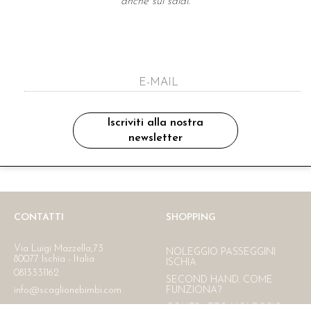
anche sui saldi.
A NEWSLETTER
ho letto ed accettato le condizioni sulla pr
Iscriviti alla nostra
newsletter
Ritiro in negozio
Consegna gratuita in Italia
oltre i 150 €
CONTATTI
SHOPPING
Via Luigi Mazzella,73
NOLEGGIO PASSEGGINI
80077 Ischia - Italia
ISCHIA
0813331162
SECOND HAND. COME
info@scaglionebimbi.com
FUNZIONA?
CONTRATTO NOLEGGIO