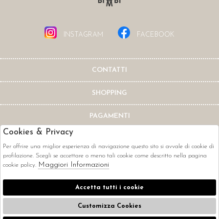
INSTAGRAM
FACEBOOK
CONTATTI
SHOPPING
PAGAMENTI
Cookies & Privacy
Per offrire una miglior esperienza di navigazione questo sito si avvale di cookie di
profilazione. Scegli se accettare o meno tali cookie come descritto nella pagina
Maggiori Informazioni
cookie policy.
CORRIERI
Accetta tutti i cookie
Customizza Cookies