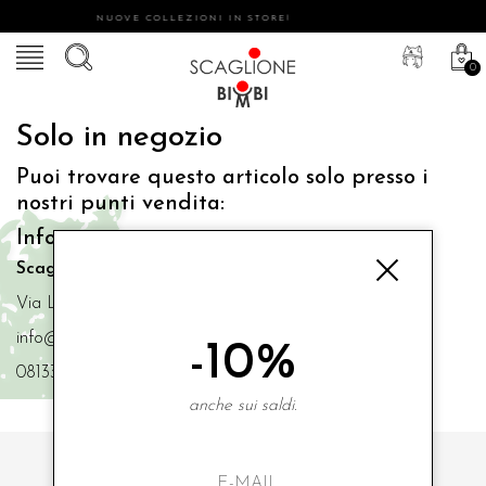
NUOVE COLLEZIONI IN STORE!
0
Solo in negozio
Puoi trovare questo articolo solo presso i
nostri punti vendita:
Info contatti
Scaglione Bimbi di Iacono Maria Angela
Via Luigi Mazzella,73 80077 Ischia
info@scaglionebimbi.com
-10%
0813331162
anche sui saldi.
ISCRIVITI ALLA NOSTRA NEWSLETTER