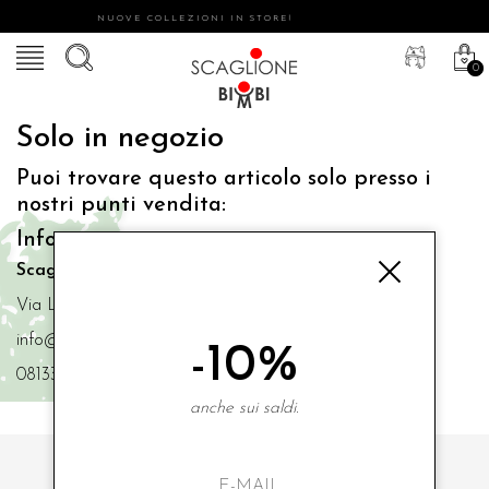
NUOVE COLLEZIONI IN STORE!
0
Solo in negozio
Puoi trovare questo articolo solo presso i
nostri punti vendita:
Info contatti
Scaglione Bimbi di Iacono Maria Angela
Via Luigi Mazzella,73 80077 Ischia
info@scaglionebimbi.com
-10%
0813331162
anche sui saldi.
ISCRIVITI ALLA NOSTRA NEWSLETTER