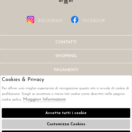
INSTAGRAM
FACEBOOK
CONTATTI
SHOPPING
PAGAMENTI
Cookies & Privacy
Per offrire una miglior esperienza di navigazione questo sito si avvale di cookie di
profilazione. Scegli se accettare o meno tali cookie come descritto nella pagina
Maggiori Informazioni
cookie policy.
CORRIERI
Accetta tutti i cookie
Customizza Cookies