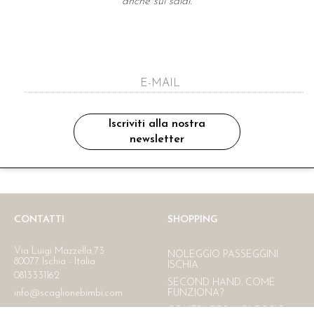
anche sui saldi.
A NEWSLETTER
ho letto ed accettato le condizioni sulla pr
Iscriviti alla nostra
newsletter
Ritiro in negozio
Consegna gratuita in Italia
oltre i 150 €
CONTATTI
SHOPPING
Via Luigi Mazzella,73
NOLEGGIO PASSEGGINI
80077 Ischia - Italia
ISCHIA
0813331162
SECOND HAND. COME
info@scaglionebimbi.com
FUNZIONA?
CONTRATTO NOLEGGIO