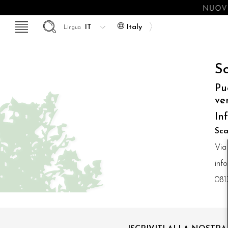
NUOVE
Italy
Lingua
So
Pu
ve
In
Sca
Via
inf
081