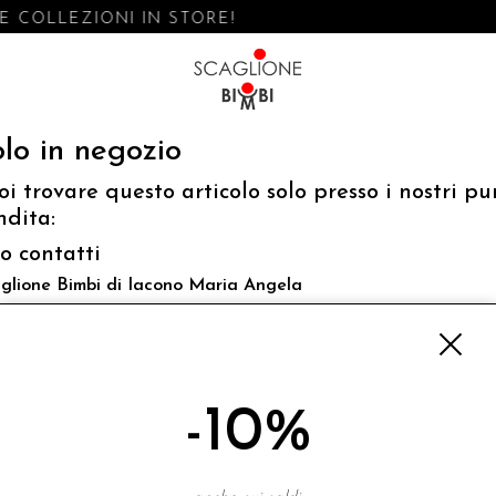
 COLLEZIONI IN STORE!
lo in negozio
oi trovare questo articolo solo presso i nostri pu
ndita:
fo contatti
glione Bimbi di Iacono Maria Angela
 Luigi Mazzella,73 80077 Ischia
o@scaglionebimbi.com
3331162
-10%