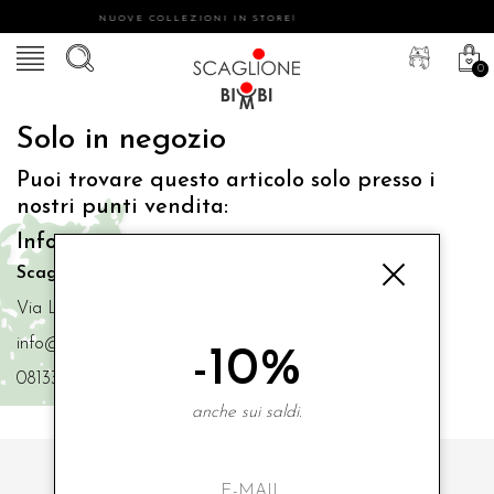
NUOVE COLLEZIONI IN STORE!
0
Solo in negozio
Puoi trovare questo articolo solo presso i
nostri punti vendita:
Info contatti
Scaglione Bimbi di Iacono Maria Angela
Via Luigi Mazzella,73 80077 Ischia
info@scaglionebimbi.com
-10%
0813331162
anche sui saldi.
ISCRIVITI ALLA NOSTRA NEWSLETTER