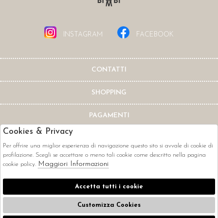
INSTAGRAM
FACEBOOK
CONTATTI
SHOPPING
PAGAMENTI
Cookies & Privacy
Per offrire una miglior esperienza di navigazione questo sito si avvale di cookie di
profilazione. Scegli se accettare o meno tali cookie come descritto nella pagina
Maggiori Informazioni
cookie policy.
CORRIERI
Accetta tutti i cookie
Customizza Cookies