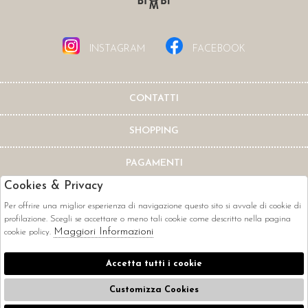
INSTAGRAM
FACEBOOK
CONTATTI
SHOPPING
PAGAMENTI
Cookies & Privacy
Per offrire una miglior esperienza di navigazione questo sito si avvale di cookie di
profilazione. Scegli se accettare o meno tali cookie come descritto nella pagina
Maggiori Informazioni
cookie policy.
CORRIERI
Accetta tutti i cookie
Customizza Cookies