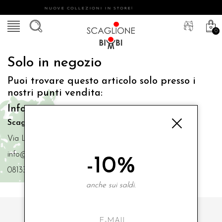
NUOVE COLLEZIONI IN STORE!
0
Solo in negozio
Puoi trovare questo articolo solo presso i
nostri punti vendita:
Info contatti
Scaglione Bimbi di Iacono Maria Angela
Via Luigi Mazzella,73 80077 Ischia
info@scaglionebimbi.com
-10%
0813331162
anche sui saldi.
ISCRIVITI ALLA NOSTRA NEWSLETTER