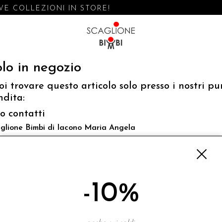
E COLLEZIONI IN STORE!
lo in negozio
oi trovare questo articolo solo presso i nostri pu
ndita:
fo contatti
glione Bimbi di Iacono Maria Angela
 Luigi Mazzella,73 80077 Ischia
o@scaglionebimbi.com
3331162
-10%