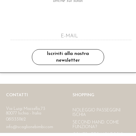
anche sui saldi.
A NEWSLETTER
ho letto ed accettato le condizioni sulla pr
Iscriviti alla nostra
newsletter
Ritiro in negozio
Consegna gratuita in Italia
oltre i 150 €
CONTATTI
SHOPPING
Via Luigi Mazzella,73
NOLEGGIO PASSEGGINI
80077 Ischia - Italia
ISCHIA
0813331162
SECOND HAND. COME
info@scaglionebimbi.com
FUNZIONA?
CONTRATTO NOLEGGIO