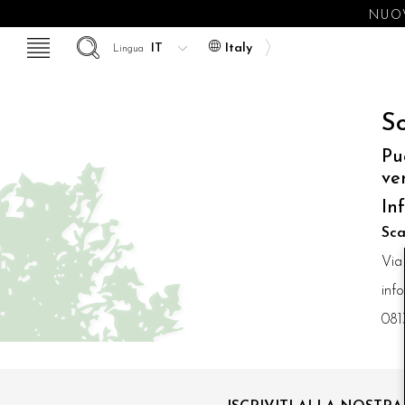
NUOV
Italy
Lingua
So
Pu
ve
In
Sca
Via
inf
081