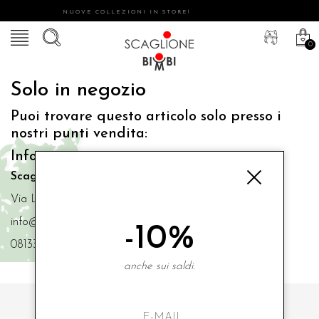
NUOVE COLLEZIONI IN STORE!
0
Solo in negozio
Puoi trovare questo articolo solo presso i
nostri punti vendita:
Info contatti
Scaglione Bimbi di Iacono Maria Angela
Via Luigi Mazzella,73 80077 Ischia
info@scaglionebimbi.com
-10%
0813331162
anche sui saldi.
ISCRIVITI ALLA NOSTRA NEWSLETTER