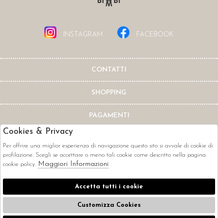
INSTAGRAM
FACEBOOK
CONTATTI
SHOPPING
PAGAMENTI
Cookies & Privacy
Per offrire una miglior esperienza di navigazione questo sito si avvale di cookie di
profilazione. Scegli se accettare o meno tali cookie come descritto nella pagina
Maggiori Informazioni
cookie policy.
CORRIERI
Accetta tutti i cookie
Customizza Cookies